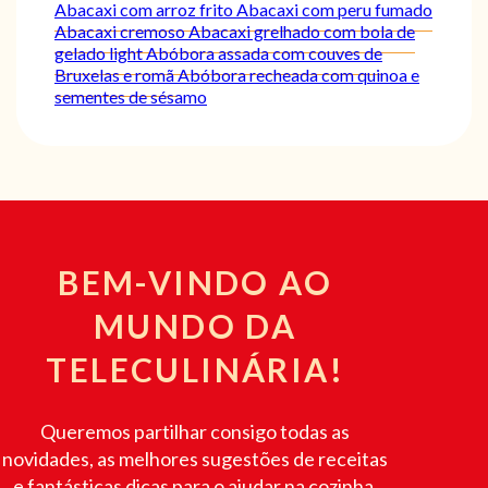
Abacaxi com arroz frito
Abacaxi com peru fumado
Abacaxi cremoso
Abacaxi grelhado com bola de
gelado light
Abóbora assada com couves de
Bruxelas e romã
Abóbora recheada com quinoa e
sementes de sésamo
BEM-VINDO AO
MUNDO DA
TELECULINÁRIA!
Queremos partilhar consigo todas as
novidades, as melhores sugestões de receitas
e fantásticas dicas para o ajudar na cozinha.