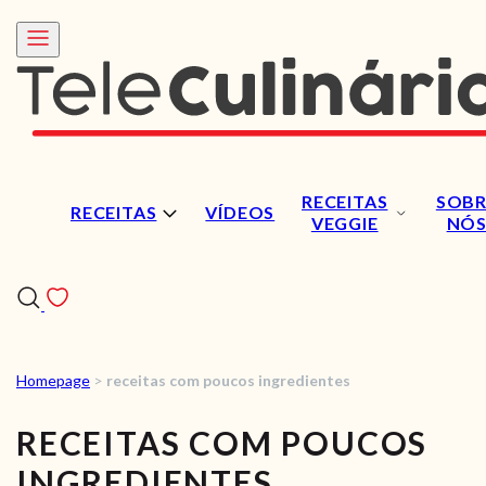
RECEITAS
SOBR
RECEITAS
VÍDEOS
VEGGIE
NÓ
Homepage
>
receitas com poucos ingredientes
RECEITAS
RECEITAS COM POUCOS
VÍDEOS
INGREDIENTES