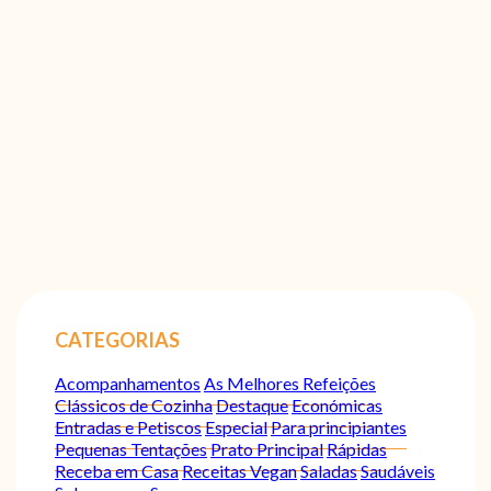
CATEGORIAS
Acompanhamentos
As Melhores Refeições
Clássicos de Cozinha
Destaque
Económicas
Entradas e Petiscos
Especial
Para principiantes
Pequenas Tentações
Prato Principal
Rápidas
Receba em Casa
Receitas Vegan
Saladas
Saudáveis