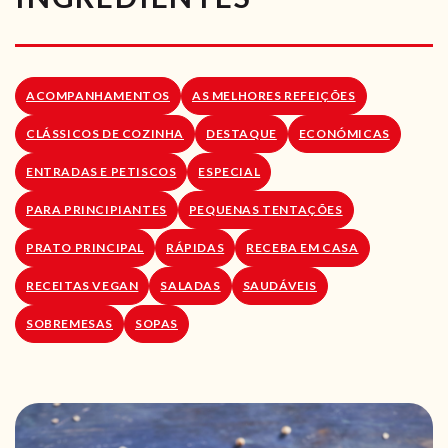
RECEITAS VEGGIE
SOBRE NÓS
ACOMPANHAMENTOS
AS MELHORES REFEIÇÕES
LOJA ONLINE
CLÁSSICOS DE COZINHA
DESTAQUE
ECONÓMICAS
BLOG
ENTRADAS E PETISCOS
ESPECIAL
PARA PRINCIPIANTES
PEQUENAS TENTAÇÕES
PRATO PRINCIPAL
RÁPIDAS
RECEBA EM CASA
RECEITAS VEGAN
SALADAS
SAUDÁVEIS
SOBREMESAS
SOPAS