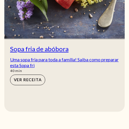
Sopa fria de abóbora
Uma sopa fria para toda a família! Saiba como preparar
esta Sopa fri
min
40
min
VER RECEITA