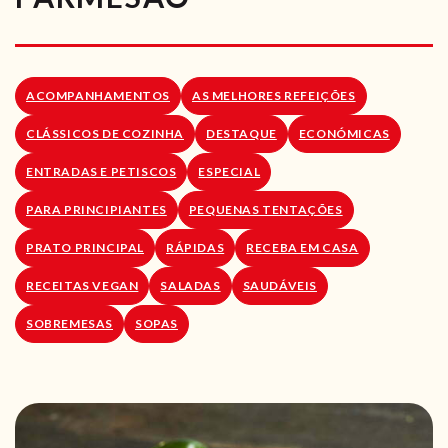
RECEITAS VEGGIE
SOBRE NÓS
ACOMPANHAMENTOS
AS MELHORES REFEIÇÕES
LOJA ONLINE
CLÁSSICOS DE COZINHA
DESTAQUE
ECONÓMICAS
BLOG
ENTRADAS E PETISCOS
ESPECIAL
PARA PRINCIPIANTES
PEQUENAS TENTAÇÕES
PRATO PRINCIPAL
RÁPIDAS
RECEBA EM CASA
RECEITAS VEGAN
SALADAS
SAUDÁVEIS
SOBREMESAS
SOPAS