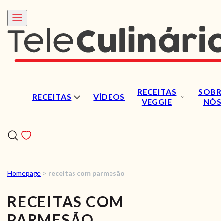
RECEITAS
SOBR
RECEITAS
VÍDEOS
VEGGIE
NÓ
Homepage
>
receitas com parmesão
RECEITAS
RECEITAS COM
VÍDEOS
PARMESÃO