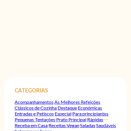
CATEGORIAS
Acompanhamentos
As Melhores Refeições
Clássicos de Cozinha
Destaque
Económicas
Entradas e Petiscos
Especial
Para principiantes
Pequenas Tentações
Prato Principal
Rápidas
Receba em Casa
Receitas Vegan
Saladas
Saudáveis