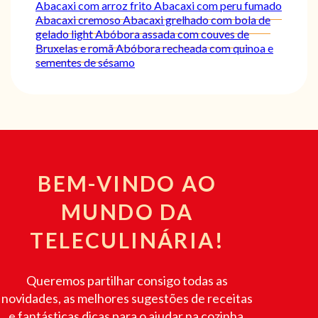
Abacaxi com arroz frito
Abacaxi com peru fumado
Abacaxi cremoso
Abacaxi grelhado com bola de
gelado light
Abóbora assada com couves de
Bruxelas e romã
Abóbora recheada com quinoa e
sementes de sésamo
BEM-VINDO AO
MUNDO DA
TELECULINÁRIA!
Queremos partilhar consigo todas as
novidades, as melhores sugestões de receitas
e fantásticas dicas para o ajudar na cozinha.