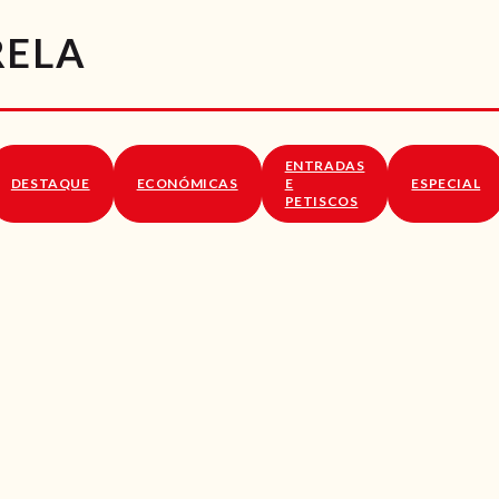
RECEITAS
RELA
VÍDEOS
RECEITAS VEGGIE
ENTRADAS
SOBRE NÓS
DESTAQUE
ECONÓMICAS
E
ESPECIAL
PETISCOS
LOJA ONLINE
BLOG