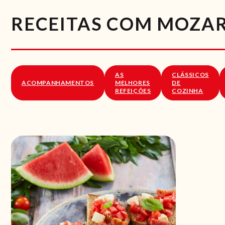
RECEITAS COM MOZA
AS
CLÁSSICOS
ACOMPANHAMENTOS
MELHORES
DE
REFEIÇÕES
COZINHA