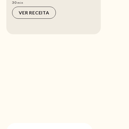
min
30
min
VER RECEITA