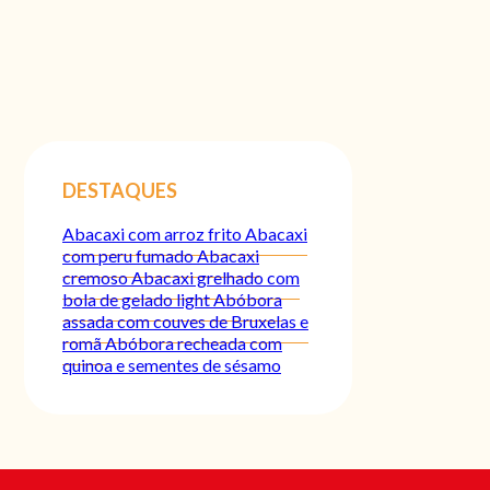
DESTAQUES
Abacaxi com arroz frito
Abacaxi
com peru fumado
Abacaxi
cremoso
Abacaxi grelhado com
bola de gelado light
Abóbora
assada com couves de Bruxelas e
romã
Abóbora recheada com
quinoa e sementes de sésamo