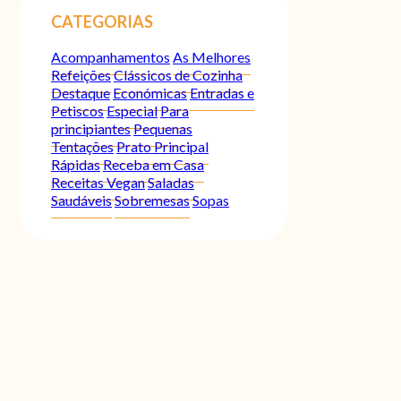
CATEGORIAS
Acompanhamentos
As Melhores
Refeições
Clássicos de Cozinha
Destaque
Económicas
Entradas e
Petiscos
Especial
Para
principiantes
Pequenas
Tentações
Prato Principal
Rápidas
Receba em Casa
Receitas Vegan
Saladas
Saudáveis
Sobremesas
Sopas