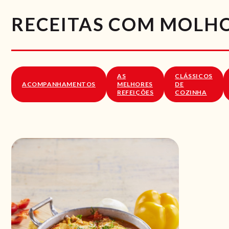
RECEITAS COM MOLH
AS
CLÁSSICOS
ACOMPANHAMENTOS
MELHORES
DE
REFEIÇÕES
COZINHA