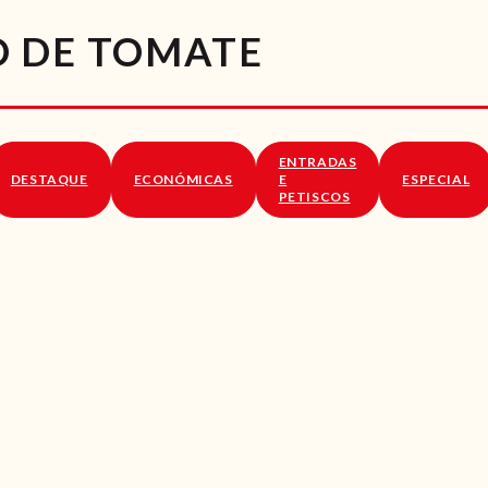
RECEITAS
O DE TOMATE
VÍDEOS
RECEITAS VEGGIE
ENTRADAS
SOBRE NÓS
DESTAQUE
ECONÓMICAS
E
ESPECIAL
PETISCOS
LOJA ONLINE
BLOG