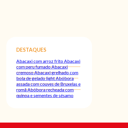
DESTAQUES
Abacaxi com arroz frito
Abacaxi
com peru fumado
Abacaxi
cremoso
Abacaxi grelhado com
bola de gelado light
Abóbora
assada com couves de Bruxelas e
romã
Abóbora recheada com
quinoa e sementes de sésamo