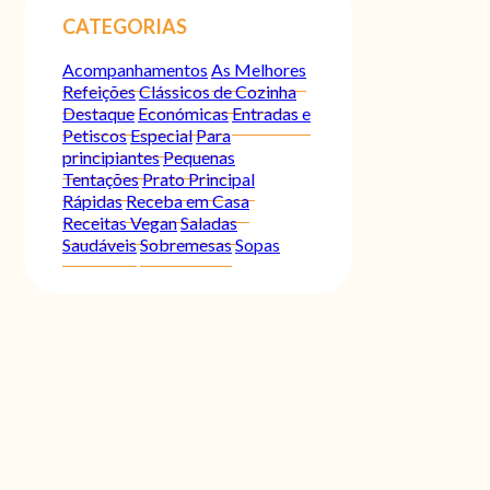
CATEGORIAS
Acompanhamentos
As Melhores
Refeições
Clássicos de Cozinha
Destaque
Económicas
Entradas e
Petiscos
Especial
Para
principiantes
Pequenas
Tentações
Prato Principal
Rápidas
Receba em Casa
Receitas Vegan
Saladas
Saudáveis
Sobremesas
Sopas