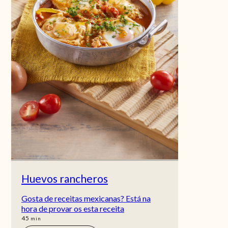
Huevos rancheros
Gosta de receitas mexicanas? Está na
hora de provar os esta receita
min
45
min