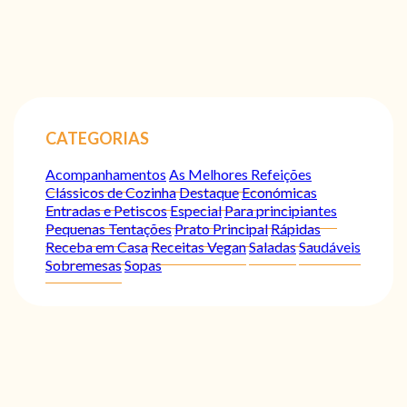
CATEGORIAS
Acompanhamentos
As Melhores Refeições
Clássicos de Cozinha
Destaque
Económicas
Entradas e Petiscos
Especial
Para principiantes
Pequenas Tentações
Prato Principal
Rápidas
Receba em Casa
Receitas Vegan
Saladas
Saudáveis
Sobremesas
Sopas