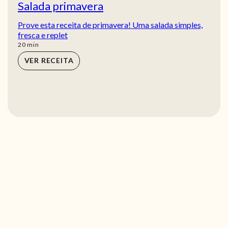
Salada primavera
Prove esta receita de primavera! Uma salada simples,
fresca e replet
min
20
min
VER RECEITA