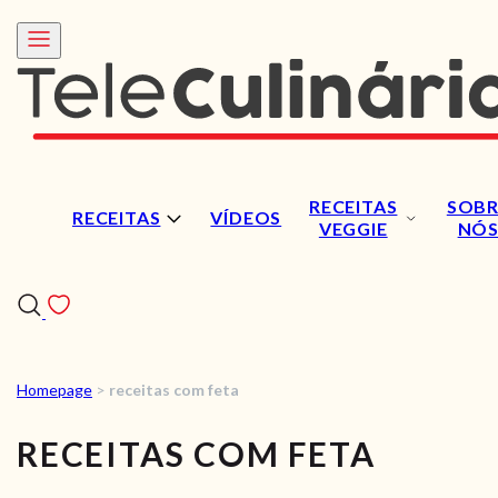
RECEITAS
SOBR
RECEITAS
VÍDEOS
VEGGIE
NÓ
Homepage
>
receitas com feta
RECEITAS
RECEITAS COM FETA
VÍDEOS