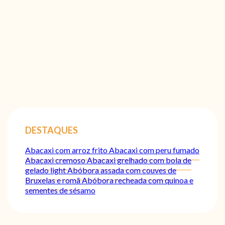
DESTAQUES
Abacaxi com arroz frito
Abacaxi com peru fumado
Abacaxi cremoso
Abacaxi grelhado com bola de
gelado light
Abóbora assada com couves de
Bruxelas e romã
Abóbora recheada com quinoa e
sementes de sésamo