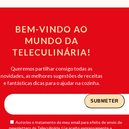
BEM-VINDO AO
MUNDO DA
TELECULINÁRIA!
Queremos partilhar consigo todas as
novidades, as melhores sugestões de receitas
e fantásticas dicas para o ajudar na cozinha.
Autorizo o tratamento do meu email para efeito de envio de
newsletters da Teleculinária. Li e aceito expressamente a