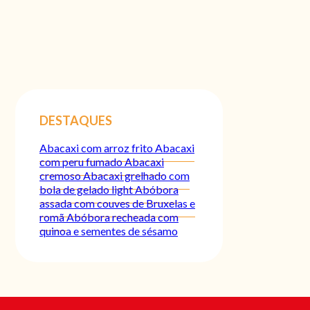
DESTAQUES
Abacaxi com arroz frito
Abacaxi
com peru fumado
Abacaxi
cremoso
Abacaxi grelhado com
bola de gelado light
Abóbora
assada com couves de Bruxelas e
romã
Abóbora recheada com
quinoa e sementes de sésamo