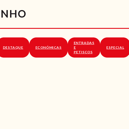
RECEITAS
INHO
VÍDEOS
RECEITAS VEGGIE
ENTRADAS
SOBRE NÓS
DESTAQUE
ECONÓMICAS
E
ESPECIAL
PETISCOS
LOJA ONLINE
BLOG