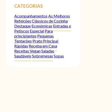
CATEGORIAS
Acompanhamentos
As Melhores
Refeições
Clássicos de Cozinha
Destaque
Económicas
Entradas e
Petiscos
Especial
Para
principiantes
Pequenas
Tentações
Prato Principal
Rápidas
Receba em Casa
Receitas Vegan
Saladas
Saudáveis
Sobremesas
Sopas