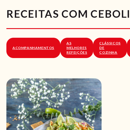
RECEITAS COM CEBOL
AS
CLÁSSICOS
ACOMPANHAMENTOS
MELHORES
DE
REFEIÇÕES
COZINHA