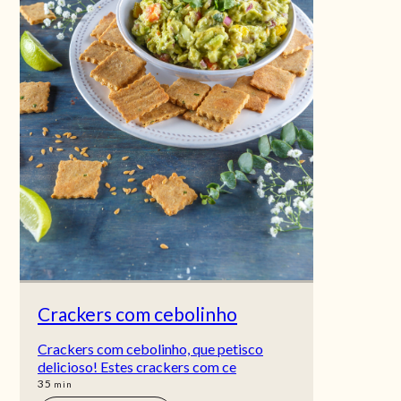
Crackers com cebolinho
Crackers com cebolinho, que petisco
delicioso! Estes crackers com ce
min
35
min