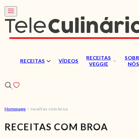
RECEITAS
SOBR
RECEITAS
VÍDEOS
VEGGIE
NÓ
Homepage
>
receitas com broa
RECEITAS
RECEITAS COM BROA
VÍDEOS