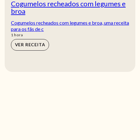
Cogumelos recheados com legumes e
broa
Cogumelos recheados com legumes e broa, uma receita
para os fãs de c
hora
1
hora
VER RECEITA