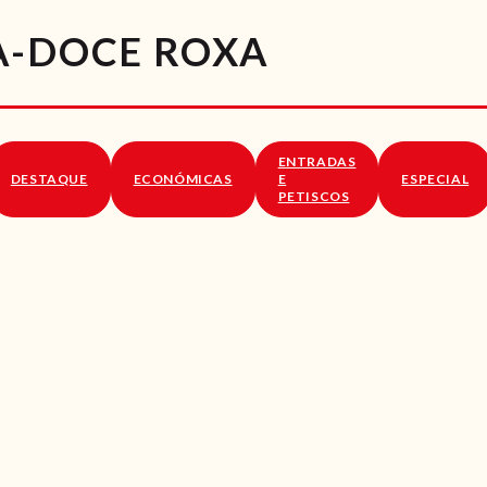
RECEITAS
A-DOCE ROXA
VÍDEOS
RECEITAS VEGGIE
ENTRADAS
SOBRE NÓS
DESTAQUE
ECONÓMICAS
E
ESPECIAL
PETISCOS
LOJA ONLINE
BLOG