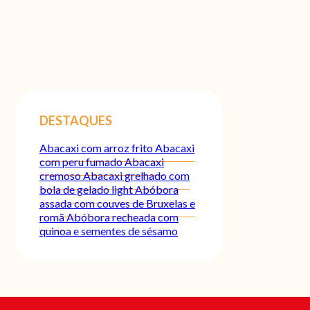
DESTAQUES
Abacaxi com arroz frito
Abacaxi
com peru fumado
Abacaxi
cremoso
Abacaxi grelhado com
bola de gelado light
Abóbora
assada com couves de Bruxelas e
romã
Abóbora recheada com
quinoa e sementes de sésamo