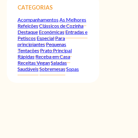
CATEGORIAS
Acompanhamentos
As Melhores
Refeições
Clássicos de Cozinha
Destaque
Económicas
Entradas e
Petiscos
Especial
Para
principiantes
Pequenas
Tentações
Prato Principal
Rápidas
Receba em Casa
Receitas Vegan
Saladas
Saudáveis
Sobremesas
Sopas