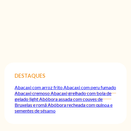
DESTAQUES
Abacaxi com arroz frito
Abacaxi com peru fumado
Abacaxi cremoso
Abacaxi grelhado com bola de
gelado light
Abóbora assada com couves de
Bruxelas e romã
Abóbora recheada com quinoa e
sementes de sésamo