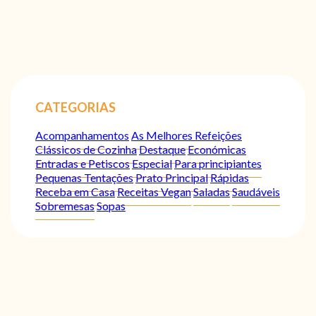
CATEGORIAS
Acompanhamentos
As Melhores Refeições
Clássicos de Cozinha
Destaque
Económicas
Entradas e Petiscos
Especial
Para principiantes
Pequenas Tentações
Prato Principal
Rápidas
Receba em Casa
Receitas Vegan
Saladas
Saudáveis
Sobremesas
Sopas