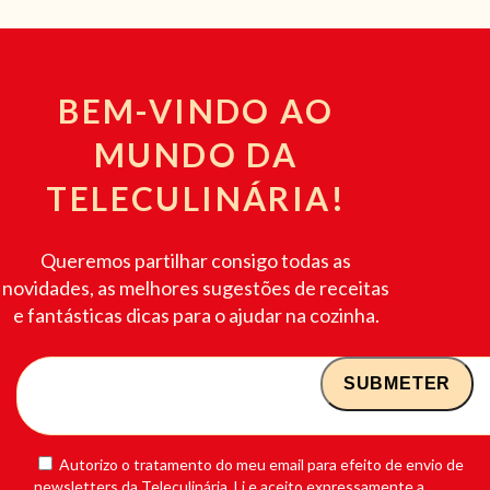
BEM-VINDO AO
MUNDO DA
TELECULINÁRIA!
Queremos partilhar consigo todas as
novidades, as melhores sugestões de receitas
e fantásticas dicas para o ajudar na cozinha.
Autorizo o tratamento do meu email para efeito de envio de
newsletters da Teleculinária. Li e aceito expressamente a