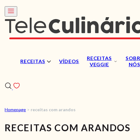
RECEITAS
SOBR
RECEITAS
VÍDEOS
VEGGIE
NÓ
Homepage
>
receitas com arandos
RECEITAS
RECEITAS COM ARANDOS
VÍDEOS