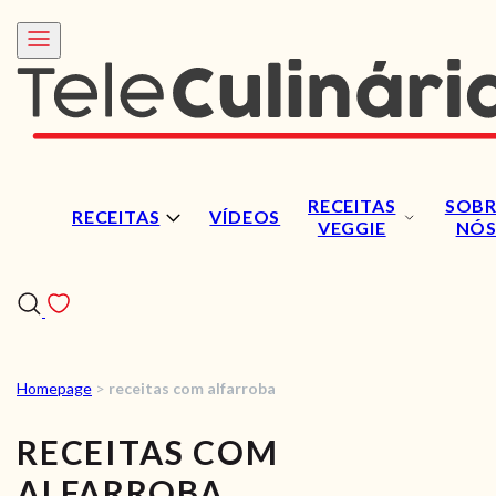
RECEITAS
SOBR
RECEITAS
VÍDEOS
VEGGIE
NÓ
Homepage
>
receitas com alfarroba
RECEITAS
RECEITAS COM
VÍDEOS
ALFARROBA