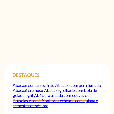
DESTAQUES
Abacaxi com arroz frito
Abacaxi com peru fumado
Abacaxi cremoso
Abacaxi grelhado com bola de
gelado light
Abóbora assada com couves de
Bruxelas e romã
Abóbora recheada com quinoa e
sementes de sésamo