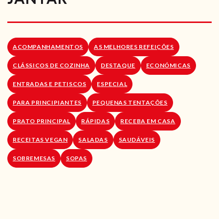
RECEITAS VEGGIE
SOBRE NÓS
ACOMPANHAMENTOS
AS MELHORES REFEIÇÕES
LOJA ONLINE
CLÁSSICOS DE COZINHA
DESTAQUE
ECONÓMICAS
BLOG
ENTRADAS E PETISCOS
ESPECIAL
PARA PRINCIPIANTES
PEQUENAS TENTAÇÕES
PRATO PRINCIPAL
RÁPIDAS
RECEBA EM CASA
RECEITAS VEGAN
SALADAS
SAUDÁVEIS
SOBREMESAS
SOPAS