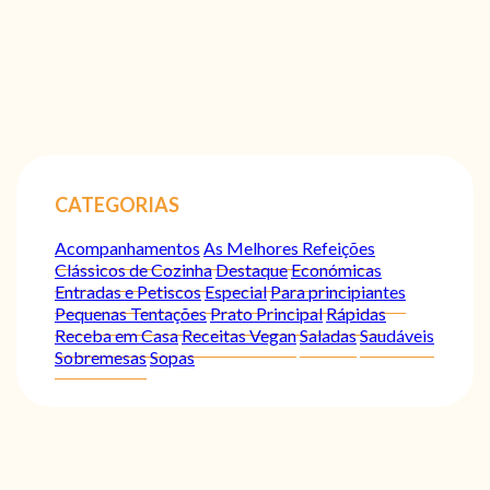
CATEGORIAS
Acompanhamentos
As Melhores Refeições
Clássicos de Cozinha
Destaque
Económicas
Entradas e Petiscos
Especial
Para principiantes
Pequenas Tentações
Prato Principal
Rápidas
Receba em Casa
Receitas Vegan
Saladas
Saudáveis
Sobremesas
Sopas