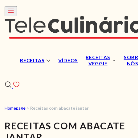
RECEITAS
SOBR
RECEITAS
VÍDEOS
VEGGIE
NÓ
Homepage
>
Receitas com abacate jantar
RECEITAS
RECEITAS COM ABACATE
VÍDEOS
JANTAR