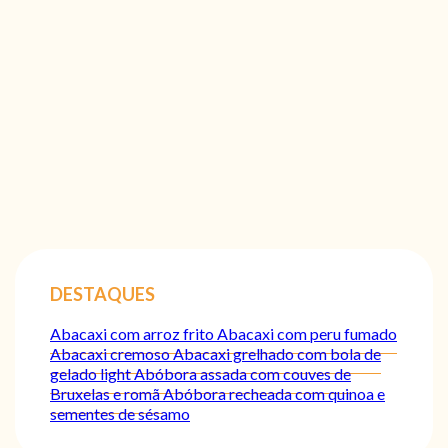
DESTAQUES
Abacaxi com arroz frito
Abacaxi com peru fumado
Abacaxi cremoso
Abacaxi grelhado com bola de
gelado light
Abóbora assada com couves de
Bruxelas e romã
Abóbora recheada com quinoa e
sementes de sésamo