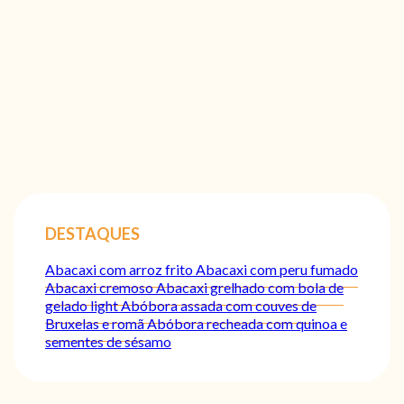
DESTAQUES
Abacaxi com arroz frito
Abacaxi com peru fumado
Abacaxi cremoso
Abacaxi grelhado com bola de
gelado light
Abóbora assada com couves de
Bruxelas e romã
Abóbora recheada com quinoa e
sementes de sésamo