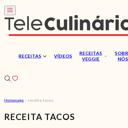
RECEITAS
SOBR
RECEITAS
VÍDEOS
VEGGIE
NÓ
Homepage
>
receita tacos
RECEITAS
RECEITA TACOS
VÍDEOS