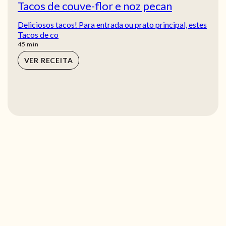
Tacos de couve-flor e noz pecan
Deliciosos tacos! Para entrada ou prato principal, estes
Tacos de co
min
45
min
VER RECEITA