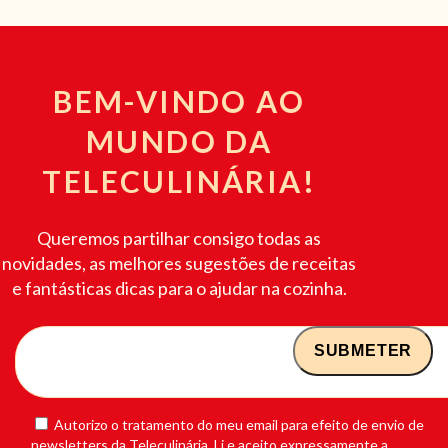
BEM-VINDO AO
MUNDO DA
TELECULINÁRIA!
Queremos partilhar consigo todas as
novidades, as melhores sugestões de receitas
e fantásticas dicas para o ajudar na cozinha.
Autorizo o tratamento do meu email para efeito de envio de
newsletters da Teleculinária. Li e aceito expressamente a