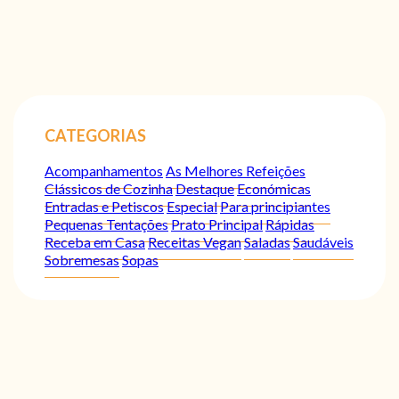
CATEGORIAS
Acompanhamentos
As Melhores Refeições
Clássicos de Cozinha
Destaque
Económicas
Entradas e Petiscos
Especial
Para principiantes
Pequenas Tentações
Prato Principal
Rápidas
Receba em Casa
Receitas Vegan
Saladas
Saudáveis
Sobremesas
Sopas