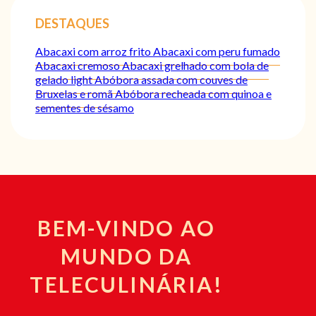
DESTAQUES
Abacaxi com arroz frito
Abacaxi com peru fumado
Abacaxi cremoso
Abacaxi grelhado com bola de
gelado light
Abóbora assada com couves de
Bruxelas e romã
Abóbora recheada com quinoa e
sementes de sésamo
BEM-VINDO AO
MUNDO DA
TELECULINÁRIA!