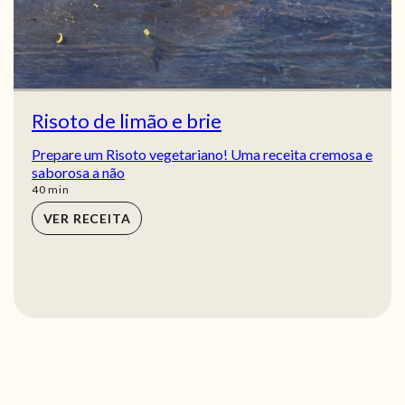
Risoto de limão e brie
Prepare um Risoto vegetariano! Uma receita cremosa e
saborosa a não
min
40
min
VER RECEITA