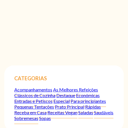
CATEGORIAS
Acompanhamentos
As Melhores Refeições
Clássicos de Cozinha
Destaque
Económicas
Entradas e Petiscos
Especial
Para principiantes
Pequenas Tentações
Prato Principal
Rápidas
Receba em Casa
Receitas Vegan
Saladas
Saudáveis
Sobremesas
Sopas