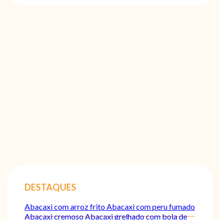
DESTAQUES
Abacaxi com arroz frito
Abacaxi com peru fumado
Abacaxi cremoso
Abacaxi grelhado com bola de