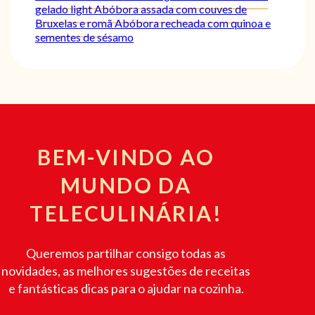
gelado light
Abóbora assada com couves de
Bruxelas e romã
Abóbora recheada com quinoa e
sementes de sésamo
BEM-VINDO AO
MUNDO DA
TELECULINÁRIA!
Queremos partilhar consigo todas as
novidades, as melhores sugestões de receitas
e fantásticas dicas para o ajudar na cozinha.