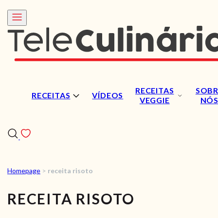
RECEITAS
SOBR
RECEITAS
VÍDEOS
VEGGIE
NÓ
Homepage
>
receita risoto
RECEITAS
RECEITA RISOTO
VÍDEOS