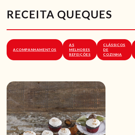
RECEITA QUEQUES
AS
CLÁSSICOS
ACOMPANHAMENTOS
MELHORES
DE
REFEIÇÕES
COZINHA