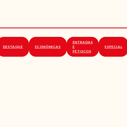
RECEITAS
VÍDEOS
RECEITAS VEGGIE
ENTRADAS
SOBRE NÓS
DESTAQUE
ECONÓMICAS
E
ESPECIAL
PETISCOS
LOJA ONLINE
BLOG