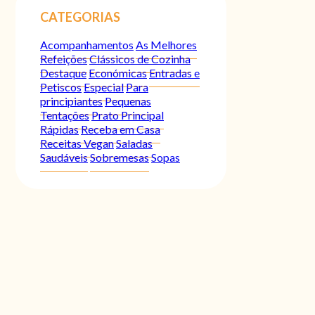
CATEGORIAS
Acompanhamentos
As Melhores
Refeições
Clássicos de Cozinha
Destaque
Económicas
Entradas e
Petiscos
Especial
Para
principiantes
Pequenas
Tentações
Prato Principal
Rápidas
Receba em Casa
Receitas Vegan
Saladas
Saudáveis
Sobremesas
Sopas