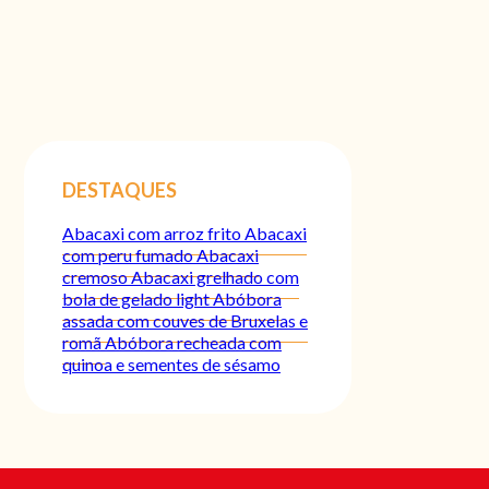
DESTAQUES
Abacaxi com arroz frito
Abacaxi
com peru fumado
Abacaxi
cremoso
Abacaxi grelhado com
bola de gelado light
Abóbora
assada com couves de Bruxelas e
romã
Abóbora recheada com
quinoa e sementes de sésamo