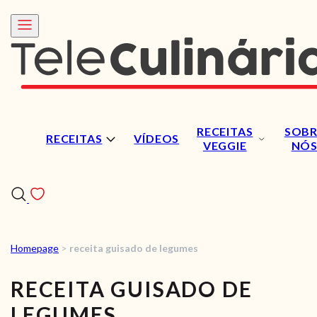
RECEITAS
SOBR
RECEITAS
VÍDEOS
VEGGIE
NÓ
Homepage
>
receita guisado de legumes
RECEITAS
RECEITA GUISADO DE
VÍDEOS
LEGUMES