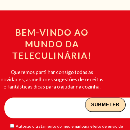
BEM-VINDO AO
MUNDO DA
TELECULINÁRIA!
Queremos partilhar consigo todas as
novidades, as melhores sugestões de receitas
e fantásticas dicas para o ajudar na cozinha.
Autorizo o tratamento do meu email para efeito de envio de