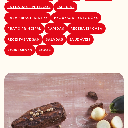
ENTRADAS E PETISCOS
ESPECIAL
PARA PRINCIPIANTES
PEQUENAS TENTAÇÕES
PRATO PRINCIPAL
RÁPIDAS
RECEBA EM CASA
RECEITAS VEGAN
SALADAS
SAUDÁVEIS
SOBREMESAS
SOPAS