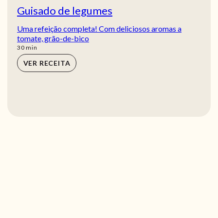
Guisado de legumes
Uma refeição completa! Com deliciosos aromas a
tomate, grão-de-bico
min
30
min
VER RECEITA