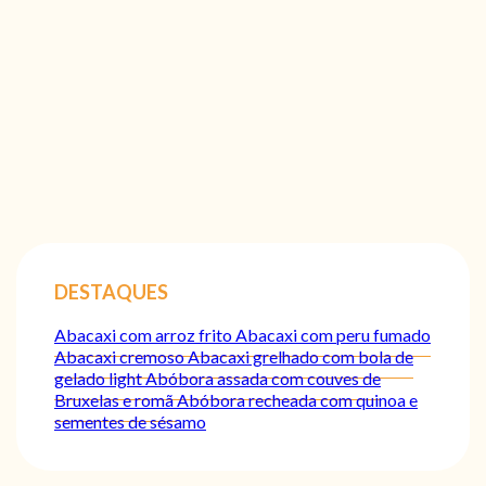
DESTAQUES
Abacaxi com arroz frito
Abacaxi com peru fumado
Abacaxi cremoso
Abacaxi grelhado com bola de
gelado light
Abóbora assada com couves de
Bruxelas e romã
Abóbora recheada com quinoa e
sementes de sésamo