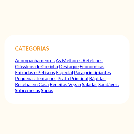
CATEGORIAS
Acompanhamentos
As Melhores Refeições
Clássicos de Cozinha
Destaque
Económicas
Entradas e Petiscos
Especial
Para principiantes
Pequenas Tentações
Prato Principal
Rápidas
Receba em Casa
Receitas Vegan
Saladas
Saudáveis
Sobremesas
Sopas