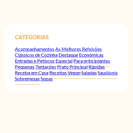
CATEGORIAS
Acompanhamentos
As Melhores Refeições
Clássicos de Cozinha
Destaque
Económicas
Entradas e Petiscos
Especial
Para principiantes
Pequenas Tentações
Prato Principal
Rápidas
Receba em Casa
Receitas Vegan
Saladas
Saudáveis
Sobremesas
Sopas