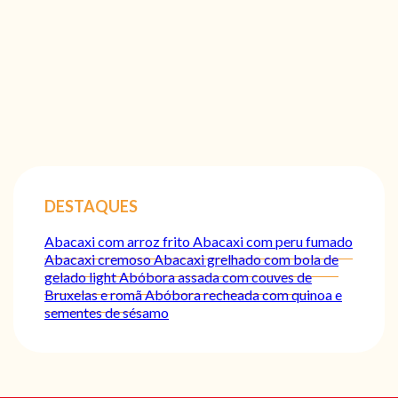
DESTAQUES
Abacaxi com arroz frito
Abacaxi com peru fumado
Abacaxi cremoso
Abacaxi grelhado com bola de
gelado light
Abóbora assada com couves de
Bruxelas e romã
Abóbora recheada com quinoa e
sementes de sésamo