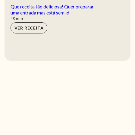
Que receita tão deliciosa! Quer preparar
uma entrada mas está sem id
min
40
min
VER RECEITA