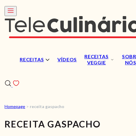
RECEITAS
SOBR
RECEITAS
VÍDEOS
VEGGIE
NÓ
Homepage
>
receita gaspacho
RECEITAS
RECEITA GASPACHO
VÍDEOS