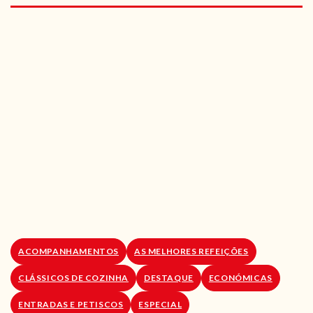
RECEITAS VEGGIE
SOBRE NÓS
LOJA ONLINE
BLOG
ACOMPANHAMENTOS
AS MELHORES REFEIÇÕES
CLÁSSICOS DE COZINHA
DESTAQUE
ECONÓMICAS
ENTRADAS E PETISCOS
ESPECIAL