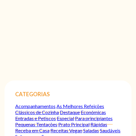
CATEGORIAS
Acompanhamentos
As Melhores Refeições
Clássicos de Cozinha
Destaque
Económicas
Entradas e Petiscos
Especial
Para principiantes
Pequenas Tentações
Prato Principal
Rápidas
Receba em Casa
Receitas Vegan
Saladas
Saudáveis