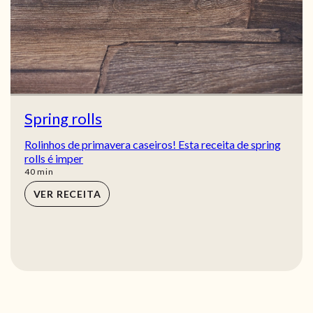
Spring rolls
Rolinhos de primavera caseiros! Esta receita de spring
rolls é imper
min
40
min
VER RECEITA