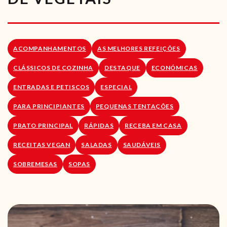
RECEITAS VEGGIE
SOBRE NÓS
ACOMPANHAMENTOS
AS MELHORES REFEIÇÕES
LOJA ONLINE
CLÁSSICOS DE COZINHA
DESTAQUE
ECONÓMICAS
BLOG
ENTRADAS E PETISCOS
ESPECIAL
PARA PRINCIPIANTES
PEQUENAS TENTAÇÕES
PRATO PRINCIPAL
RÁPIDAS
RECEBA EM CASA
RECEITAS VEGAN
SALADAS
SAUDÁVEIS
SOBREMESAS
SOPAS