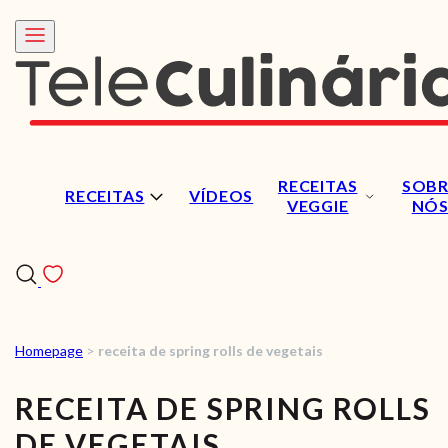
RECEITAS
SOBR
RECEITAS
VÍDEOS
VEGGIE
NÓ
Homepage
>
receita de spring rolls de vegetais
RECEITAS
RECEITA DE SPRING ROLLS
VÍDEOS
DE VEGETAIS