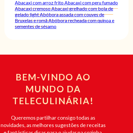
Abacaxi com arroz frito
Abacaxi com peru fumado
Abacaxi cremoso
Abacaxi grelhado com bola de
gelado light
Abóbora assada com couves de
Bruxelas e romã
Abóbora recheada com quinoa e
sementes de sésamo
BEM-VINDO AO
MUNDO DA
TELECULINÁRIA!
Queremos partilhar consigo todas as
novidades, as melhores sugestões de receitas
e fantásticas dicas para o ajudar na cozinha.