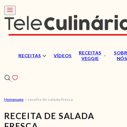
RECEITAS
SOBR
RECEITAS
VÍDEOS
VEGGIE
NÓ
Homepage
>
receita de salada fresca
RECEITAS
RECEITA DE SALADA
VÍDEOS
FRESCA