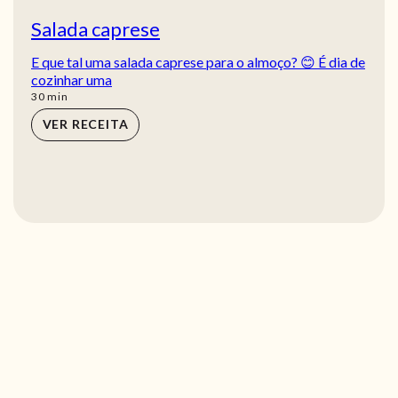
Salada caprese
E que tal uma salada caprese para o almoço? 😊 É dia de
cozinhar uma
min
30
min
VER RECEITA