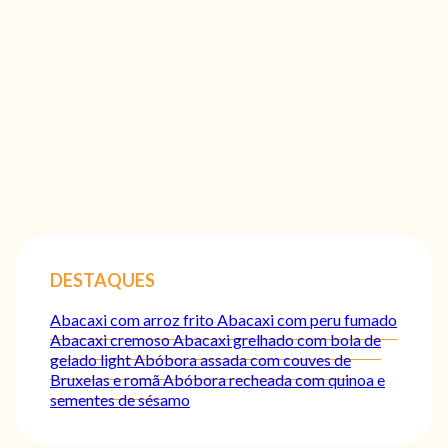
DESTAQUES
Abacaxi com arroz frito
Abacaxi com peru fumado
Abacaxi cremoso
Abacaxi grelhado com bola de
gelado light
Abóbora assada com couves de
Bruxelas e romã
Abóbora recheada com quinoa e
sementes de sésamo