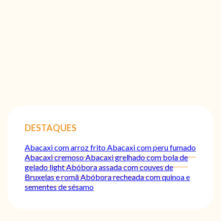
DESTAQUES
Abacaxi com arroz frito
Abacaxi com peru fumado
Abacaxi cremoso
Abacaxi grelhado com bola de
gelado light
Abóbora assada com couves de
Bruxelas e romã
Abóbora recheada com quinoa e
sementes de sésamo