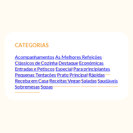
CATEGORIAS
Acompanhamentos
As Melhores Refeições
Clássicos de Cozinha
Destaque
Económicas
Entradas e Petiscos
Especial
Para principiantes
Pequenas Tentações
Prato Principal
Rápidas
Receba em Casa
Receitas Vegan
Saladas
Saudáveis
Sobremesas
Sopas