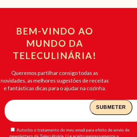
BEM-VINDO AO
MUNDO DA
TELECULINÁRIA!
Queremos partilhar consigo todas as
novidades, as melhores sugestões de receitas
e fantásticas dicas para o ajudar na cozinha.
Autorizo o tratamento do meu email para efeito de envio de
newsletters da Teleculinária. Li e aceito expressamente a