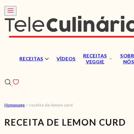
RECEITAS
SOBR
RECEITAS
VÍDEOS
VEGGIE
NÓ
Homepage
>
receita de lemon curd
RECEITAS
RECEITA DE LEMON CURD
VÍDEOS