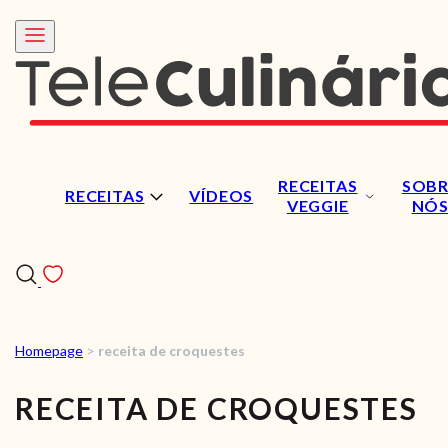
RECEITAS
SOBR
RECEITAS
VÍDEOS
VEGGIE
NÓ
Homepage
>
receita de croquestes
RECEITAS
RECEITA DE CROQUESTES
VÍDEOS