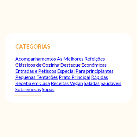
CATEGORIAS
Acompanhamentos
As Melhores Refeições
Clássicos de Cozinha
Destaque
Económicas
Entradas e Petiscos
Especial
Para principiantes
Pequenas Tentações
Prato Principal
Rápidas
Receba em Casa
Receitas Vegan
Saladas
Saudáveis
Sobremesas
Sopas