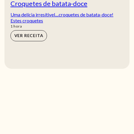
Croquetes de batata-doce
Uma delícia irresítivel....croquetes de batata-doce!
Estes croquetes
hora
1
hora
VER RECEITA