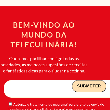
BEM-VINDO AO
MUNDO DA
TELECULINÁRIA!
Queremos partilhar consigo todas as
novidades, as melhores sugestões de receitas
e fantásticas dicas para o ajudar na cozinha.
Autorizo o tratamento do meu email para efeito de envio de
newsletters da Teleculinária. Li e aceito expressamente a