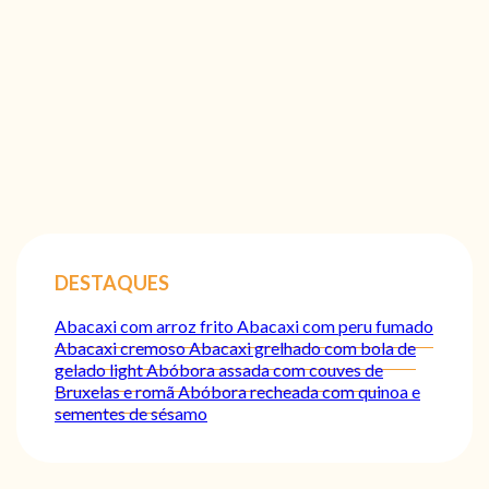
DESTAQUES
Abacaxi com arroz frito
Abacaxi com peru fumado
Abacaxi cremoso
Abacaxi grelhado com bola de
gelado light
Abóbora assada com couves de
Bruxelas e romã
Abóbora recheada com quinoa e
sementes de sésamo