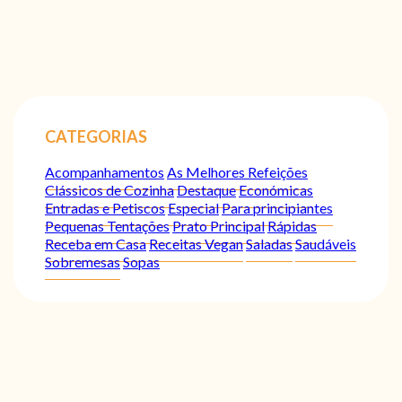
CATEGORIAS
Acompanhamentos
As Melhores Refeições
Clássicos de Cozinha
Destaque
Económicas
Entradas e Petiscos
Especial
Para principiantes
Pequenas Tentações
Prato Principal
Rápidas
Receba em Casa
Receitas Vegan
Saladas
Saudáveis
Sobremesas
Sopas