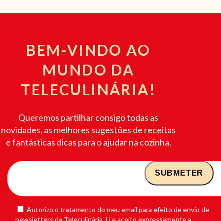
BEM-VINDO AO
MUNDO DA
TELECULINÁRIA!
Queremos partilhar consigo todas as
novidades, as melhores sugestões de receitas
e fantásticas dicas para o ajudar na cozinha.
Autorizo o tratamento do meu email para efeito de envio de
newsletters da Teleculinária. Li e aceito expressamente a