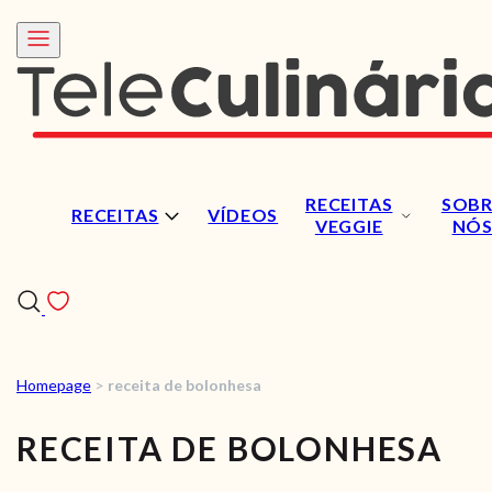
RECEITAS
SOBR
RECEITAS
VÍDEOS
VEGGIE
NÓ
Homepage
>
receita de bolonhesa
RECEITAS
RECEITA DE BOLONHESA
VÍDEOS