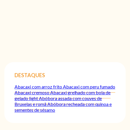
DESTAQUES
Abacaxi com arroz frito
Abacaxi com peru fumado
Abacaxi cremoso
Abacaxi grelhado com bola de
gelado light
Abóbora assada com couves de
Bruxelas e romã
Abóbora recheada com quinoa e
sementes de sésamo