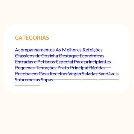
CATEGORIAS
Acompanhamentos
As Melhores Refeições
Clássicos de Cozinha
Destaque
Económicas
Entradas e Petiscos
Especial
Para principiantes
Pequenas Tentações
Prato Principal
Rápidas
Receba em Casa
Receitas Vegan
Saladas
Saudáveis
Sobremesas
Sopas