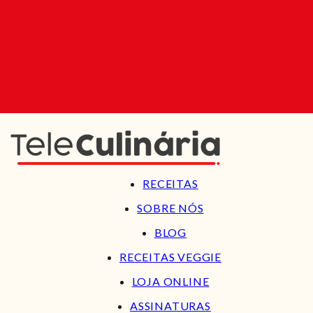
RECEITAS
SOBRE NÓS
BLOG
RECEITAS VEGGIE
LOJA ONLINE
ASSINATURAS