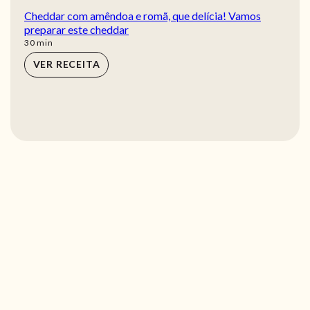
Cheddar com amêndoa e romã, que delícia! Vamos
preparar este cheddar
min
30
min
VER RECEITA