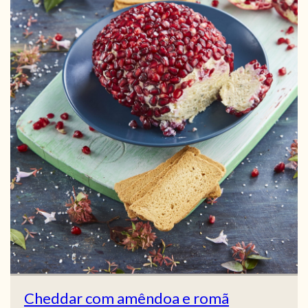
Cheddar com amêndoa e romã