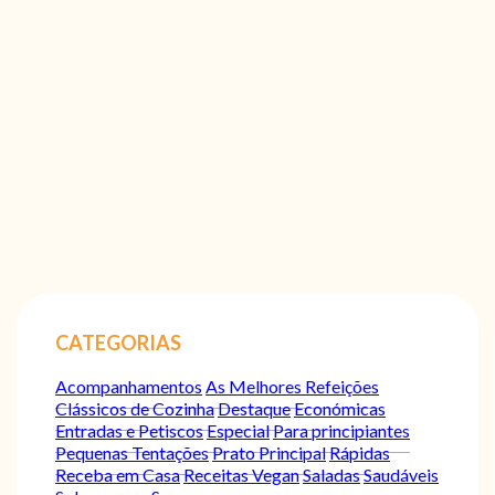
CATEGORIAS
Acompanhamentos
As Melhores Refeições
Clássicos de Cozinha
Destaque
Económicas
Entradas e Petiscos
Especial
Para principiantes
Pequenas Tentações
Prato Principal
Rápidas
Receba em Casa
Receitas Vegan
Saladas
Saudáveis