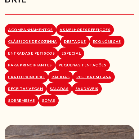
RECEITAS VEGGIE
SOBRE NÓS
ACOMPANHAMENTOS
AS MELHORES REFEIÇÕES
LOJA ONLINE
CLÁSSICOS DE COZINHA
DESTAQUE
ECONÓMICAS
BLOG
ENTRADAS E PETISCOS
ESPECIAL
PARA PRINCIPIANTES
PEQUENAS TENTAÇÕES
PRATO PRINCIPAL
RÁPIDAS
RECEBA EM CASA
RECEITAS VEGAN
SALADAS
SAUDÁVEIS
SOBREMESAS
SOPAS