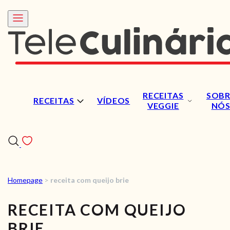
RECEITAS
SOBR
RECEITAS
VÍDEOS
VEGGIE
NÓ
Homepage
>
receita com queijo brie
RECEITAS
RECEITA COM QUEIJO
VÍDEOS
BRIE