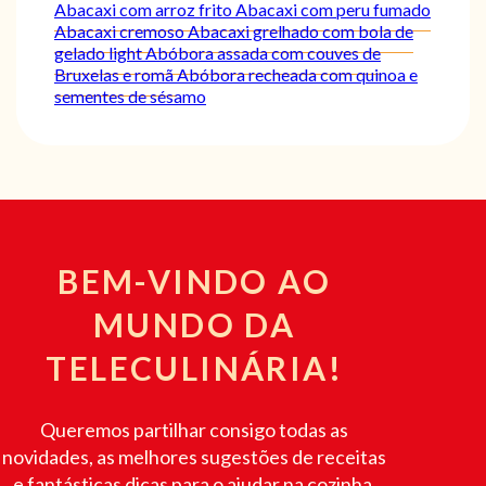
Abacaxi com arroz frito
Abacaxi com peru fumado
Abacaxi cremoso
Abacaxi grelhado com bola de
gelado light
Abóbora assada com couves de
Bruxelas e romã
Abóbora recheada com quinoa e
sementes de sésamo
BEM-VINDO AO
MUNDO DA
TELECULINÁRIA!
Queremos partilhar consigo todas as
novidades, as melhores sugestões de receitas
e fantásticas dicas para o ajudar na cozinha.