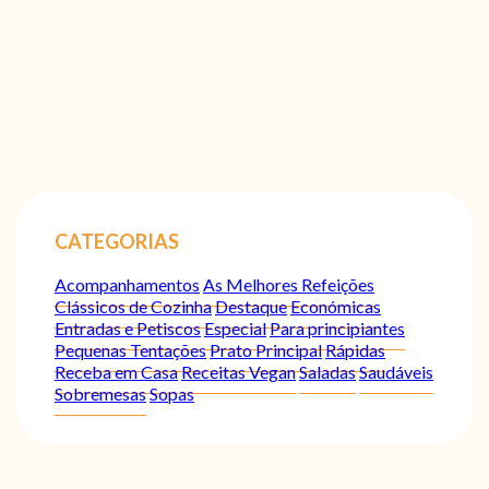
CATEGORIAS
Acompanhamentos
As Melhores Refeições
Clássicos de Cozinha
Destaque
Económicas
Entradas e Petiscos
Especial
Para principiantes
Pequenas Tentações
Prato Principal
Rápidas
Receba em Casa
Receitas Vegan
Saladas
Saudáveis
Sobremesas
Sopas