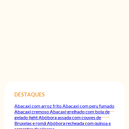
DESTAQUES
Abacaxi com arroz frito
Abacaxi com peru fumado
Abacaxi cremoso
Abacaxi grelhado com bola de
gelado light
Abóbora assada com couves de
Bruxelas e romã
Abóbora recheada com quinoa e
sementes de sésamo