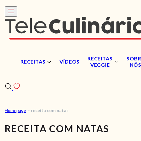
RECEITAS
SOBR
RECEITAS
VÍDEOS
VEGGIE
NÓ
Homepage
>
receita com natas
RECEITAS
RECEITA COM NATAS
VÍDEOS