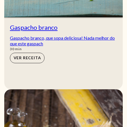
Gaspacho branco
Gaspacho branco, que sopa deliciosa! Nada melhor do
que este gaspach
min
30
min
VER RECEITA