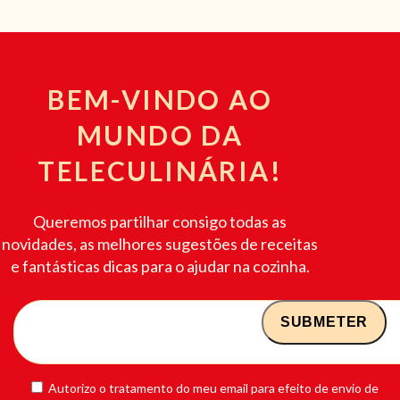
BEM-VINDO AO
MUNDO DA
TELECULINÁRIA!
Queremos partilhar consigo todas as
novidades, as melhores sugestões de receitas
e fantásticas dicas para o ajudar na cozinha.
Autorizo o tratamento do meu email para efeito de envio de