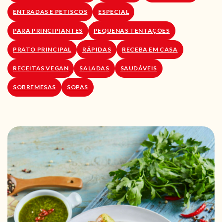
ENTRADAS E PETISCOS
ESPECIAL
PARA PRINCIPIANTES
PEQUENAS TENTAÇÕES
PRATO PRINCIPAL
RÁPIDAS
RECEBA EM CASA
RECEITAS VEGAN
SALADAS
SAUDÁVEIS
SOBREMESAS
SOPAS