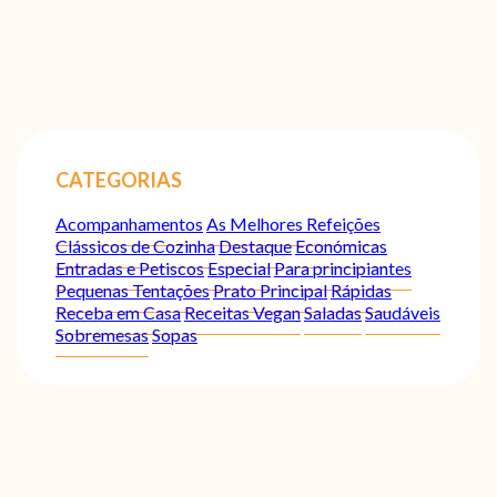
CATEGORIAS
Acompanhamentos
As Melhores Refeições
Clássicos de Cozinha
Destaque
Económicas
Entradas e Petiscos
Especial
Para principiantes
Pequenas Tentações
Prato Principal
Rápidas
Receba em Casa
Receitas Vegan
Saladas
Saudáveis
Sobremesas
Sopas