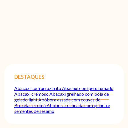
DESTAQUES
Abacaxi com arroz frito
Abacaxi com peru fumado
Abacaxi cremoso
Abacaxi grelhado com bola de
gelado light
Abóbora assada com couves de
Bruxelas e romã
Abóbora recheada com quinoa e
sementes de sésamo