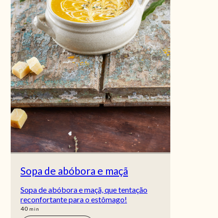
Sopa de abóbora e maçã
Sopa de abóbora e maçã, que tentação
reconfortante para o estômago!
min
40
min