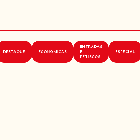
RECEITAS
VÍDEOS
RECEITAS VEGGIE
ENTRADAS
SOBRE NÓS
DESTAQUE
ECONÓMICAS
E
ESPECIAL
PETISCOS
LOJA ONLINE
BLOG