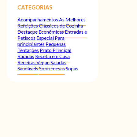
CATEGORIAS
Acompanhamentos
As Melhores
Refeições
Clássicos de Cozinha
Destaque
Económicas
Entradas e
Petiscos
Especial
Para
principiantes
Pequenas
Tentações
Prato Principal
Rápidas
Receba em Casa
Receitas Vegan
Saladas
Saudáveis
Sobremesas
Sopas