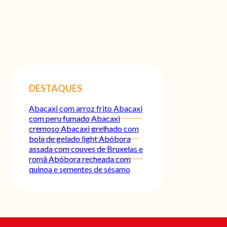
DESTAQUES
Abacaxi com arroz frito
Abacaxi
com peru fumado
Abacaxi
cremoso
Abacaxi grelhado com
bola de gelado light
Abóbora
assada com couves de Bruxelas e
romã
Abóbora recheada com
quinoa e sementes de sésamo