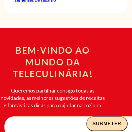
BEM-VINDO AO
MUNDO DA
TELECULINÁRIA!
Queremos partilhar consigo todas as
novidades, as melhores sugestões de receitas
e fantásticas dicas para o ajudar na cozinha.