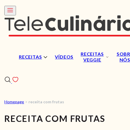
RECEITAS
SOBR
RECEITAS
VÍDEOS
VEGGIE
NÓ
Homepage
>
receita com frutas
RECEITAS
RECEITA COM FRUTAS
VÍDEOS