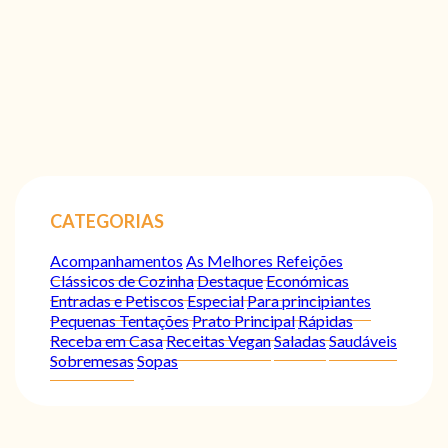
CATEGORIAS
Acompanhamentos
As Melhores Refeições
Clássicos de Cozinha
Destaque
Económicas
Entradas e Petiscos
Especial
Para principiantes
Pequenas Tentações
Prato Principal
Rápidas
Receba em Casa
Receitas Vegan
Saladas
Saudáveis
Sobremesas
Sopas