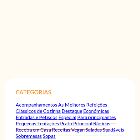
CATEGORIAS
Acompanhamentos
As Melhores Refeições
Clássicos de Cozinha
Destaque
Económicas
Entradas e Petiscos
Especial
Para principiantes
Pequenas Tentações
Prato Principal
Rápidas
Receba em Casa
Receitas Vegan
Saladas
Saudáveis
Sobremesas
Sopas