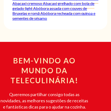
Abacaxi cremoso
Abacaxi grelhado com bola de
gelado light
Abóbora assada com couves de
Bruxelas e romã
Abóbora recheada com quinoa e
sementes de sésamo
BEM-VINDO AO
MUNDO DA
TELECULINÁRIA!
Queremos partilhar consigo todas as
novidades, as melhores sugestões de receitas
e fantásticas dicas para o ajudar na cozinha.