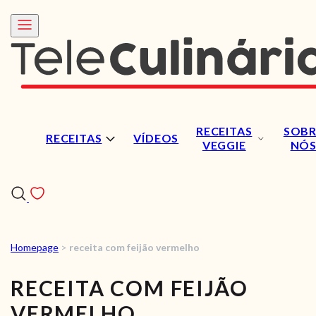
RECEITAS
SOBR
RECEITAS
VÍDEOS
VEGGIE
NÓ
Homepage
>
receita com feijão vermelho
RECEITAS
RECEITA COM FEIJÃO
VÍDEOS
VERMELHO