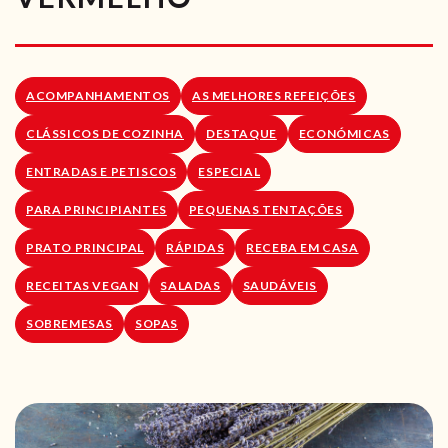
RECEITAS VEGGIE
SOBRE NÓS
ACOMPANHAMENTOS
AS MELHORES REFEIÇÕES
LOJA ONLINE
CLÁSSICOS DE COZINHA
DESTAQUE
ECONÓMICAS
BLOG
ENTRADAS E PETISCOS
ESPECIAL
PARA PRINCIPIANTES
PEQUENAS TENTAÇÕES
PRATO PRINCIPAL
RÁPIDAS
RECEBA EM CASA
RECEITAS VEGAN
SALADAS
SAUDÁVEIS
SOBREMESAS
SOPAS