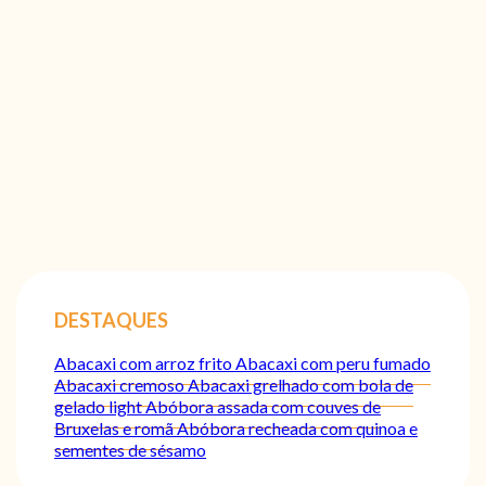
DESTAQUES
Abacaxi com arroz frito
Abacaxi com peru fumado
Abacaxi cremoso
Abacaxi grelhado com bola de
gelado light
Abóbora assada com couves de
Bruxelas e romã
Abóbora recheada com quinoa e
sementes de sésamo