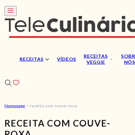
RECEITAS
SOBR
RECEITAS
VÍDEOS
VEGGIE
NÓ
Homepage
>
receita com couve-roxa
RECEITAS
RECEITA COM COUVE-
VÍDEOS
ROXA