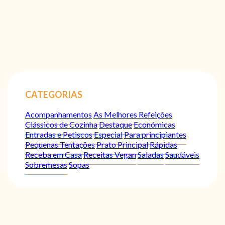
CATEGORIAS
Acompanhamentos
As Melhores Refeições
Clássicos de Cozinha
Destaque
Económicas
Entradas e Petiscos
Especial
Para principiantes
Pequenas Tentações
Prato Principal
Rápidas
Receba em Casa
Receitas Vegan
Saladas
Saudáveis
Sobremesas
Sopas