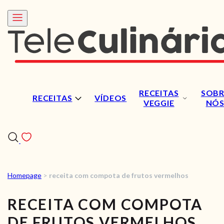
RECEITAS
SOBR
RECEITAS
VÍDEOS
VEGGIE
NÓ
Homepage
>
receita com compota de frutos vermelhos
RECEITAS
RECEITA COM COMPOTA
VÍDEOS
DE FRUTOS VERMELHOS