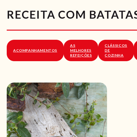
RECEITA COM BATATA
AS
CLÁSSICOS
ACOMPANHAMENTOS
MELHORES
DE
REFEIÇÕES
COZINHA