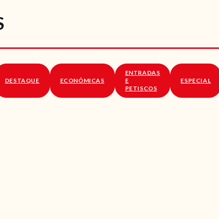
RECEITAS
S
VÍDEOS
RECEITAS VEGGIE
ENTRADAS
SOBRE NÓS
DESTAQUE
ECONÓMICAS
E
ESPECIAL
PETISCOS
LOJA ONLINE
BLOG