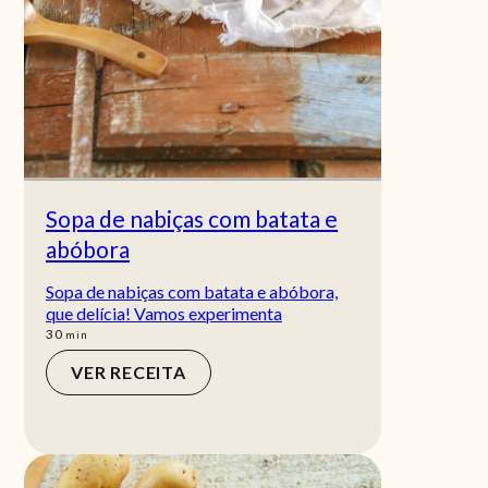
Sopa de nabiças com batata e
abóbora
Sopa de nabiças com batata e abóbora,
que delícia! Vamos experimenta
min
30
min
VER RECEITA