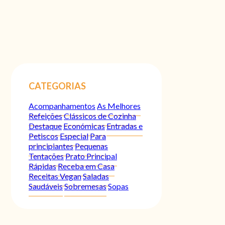
CATEGORIAS
Acompanhamentos
As Melhores
Refeições
Clássicos de Cozinha
Destaque
Económicas
Entradas e
Petiscos
Especial
Para
principiantes
Pequenas
Tentações
Prato Principal
Rápidas
Receba em Casa
Receitas Vegan
Saladas
Saudáveis
Sobremesas
Sopas