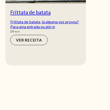
Frittata de batata
Frittata de batata, já alguma vez provou?
Para uma entrada ou até re
min
20
min
VER RECEITA