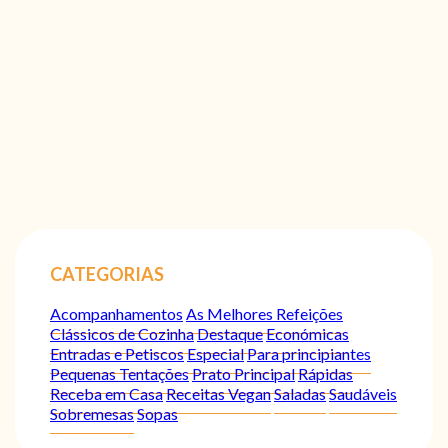
CATEGORIAS
Acompanhamentos
As Melhores Refeições
Clássicos de Cozinha
Destaque
Económicas
Entradas e Petiscos
Especial
Para principiantes
Pequenas Tentações
Prato Principal
Rápidas
Receba em Casa
Receitas Vegan
Saladas
Saudáveis
Sobremesas
Sopas