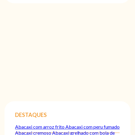
DESTAQUES
Abacaxi com arroz frito
Abacaxi com peru fumado
Abacaxi cremoso
Abacaxi grelhado com bola de