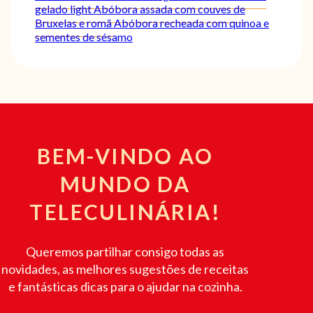
gelado light
Abóbora assada com couves de
Bruxelas e romã
Abóbora recheada com quinoa e
sementes de sésamo
BEM-VINDO AO
MUNDO DA
TELECULINÁRIA!
Queremos partilhar consigo todas as
novidades, as melhores sugestões de receitas
e fantásticas dicas para o ajudar na cozinha.