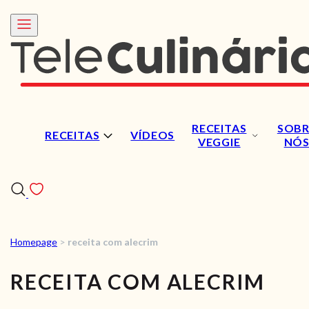
RECEITAS
SOBR
RECEITAS
VÍDEOS
VEGGIE
NÓ
Homepage
>
receita com alecrim
RECEITAS
RECEITA COM ALECRIM
VÍDEOS