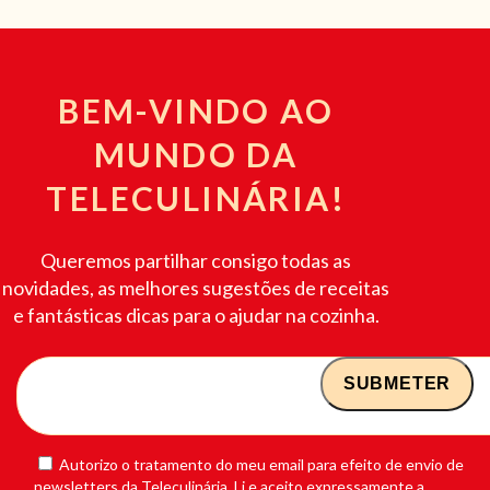
BEM-VINDO AO
MUNDO DA
TELECULINÁRIA!
Queremos partilhar consigo todas as
novidades, as melhores sugestões de receitas
e fantásticas dicas para o ajudar na cozinha.
Autorizo o tratamento do meu email para efeito de envio de
newsletters da Teleculinária. Li e aceito expressamente a