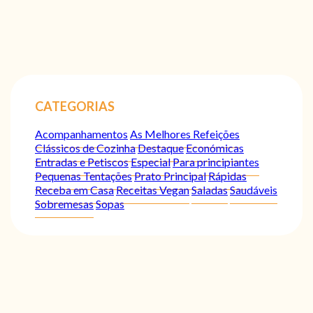
CATEGORIAS
Acompanhamentos
As Melhores Refeições
Clássicos de Cozinha
Destaque
Económicas
Entradas e Petiscos
Especial
Para principiantes
Pequenas Tentações
Prato Principal
Rápidas
Receba em Casa
Receitas Vegan
Saladas
Saudáveis
Sobremesas
Sopas