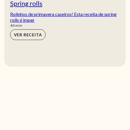
Spring rolls
Rolinhos de primavera caseiros! Esta receita de spring
rolls é imper
min
40
min
VER RECEITA