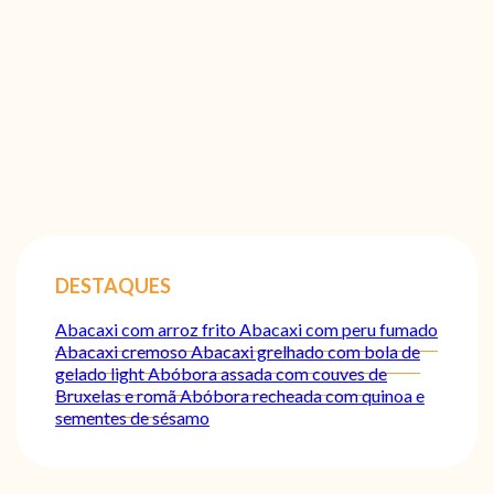
DESTAQUES
Abacaxi com arroz frito
Abacaxi com peru fumado
Abacaxi cremoso
Abacaxi grelhado com bola de
gelado light
Abóbora assada com couves de
Bruxelas e romã
Abóbora recheada com quinoa e
sementes de sésamo