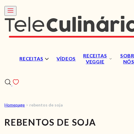
RECEITAS
SOBR
RECEITAS
VÍDEOS
VEGGIE
NÓ
Homepage
>
rebentos de soja
RECEITAS
REBENTOS DE SOJA
VÍDEOS