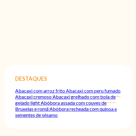
DESTAQUES
Abacaxi com arroz frito
Abacaxi com peru fumado
Abacaxi cremoso
Abacaxi grelhado com bola de
gelado light
Abóbora assada com couves de
Bruxelas e romã
Abóbora recheada com quinoa e
sementes de sésamo