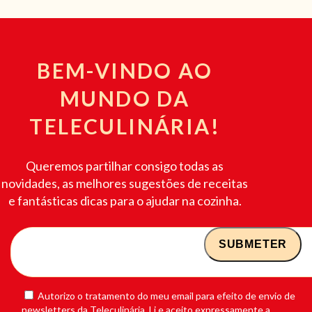
BEM-VINDO AO
MUNDO DA
TELECULINÁRIA!
Queremos partilhar consigo todas as
novidades, as melhores sugestões de receitas
e fantásticas dicas para o ajudar na cozinha.
Autorizo o tratamento do meu email para efeito de envio de
newsletters da Teleculinária. Li e aceito expressamente a