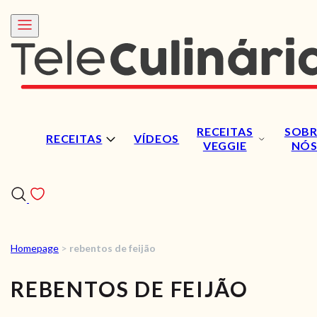
RECEITAS
SOBR
RECEITAS
VÍDEOS
VEGGIE
NÓ
Homepage
>
rebentos de feijão
RECEITAS
REBENTOS DE FEIJÃO
VÍDEOS