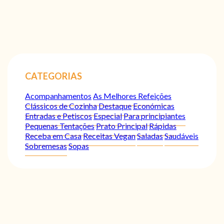
CATEGORIAS
Acompanhamentos
As Melhores Refeições
Clássicos de Cozinha
Destaque
Económicas
Entradas e Petiscos
Especial
Para principiantes
Pequenas Tentações
Prato Principal
Rápidas
Receba em Casa
Receitas Vegan
Saladas
Saudáveis
Sobremesas
Sopas