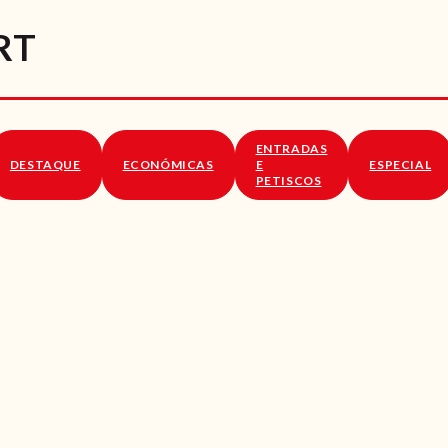
RECEITAS
RT
VÍDEOS
RECEITAS VEGGIE
ENTRADAS
SOBRE NÓS
DESTAQUE
ECONÓMICAS
E
ESPECIAL
PETISCOS
LOJA ONLINE
BLOG