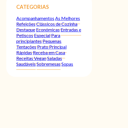
CATEGORIAS
Acompanhamentos
As Melhores
Refeições
Clássicos de Cozinha
Destaque
Económicas
Entradas e
Petiscos
Especial
Para
principiantes
Pequenas
Tentações
Prato Principal
Rápidas
Receba em Casa
Receitas Vegan
Saladas
Saudáveis
Sobremesas
Sopas