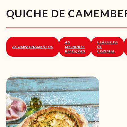
QUICHE DE CAMEMBE
AS
CLÁSSICOS
ACOMPANHAMENTOS
MELHORES
DE
REFEIÇÕES
COZINHA