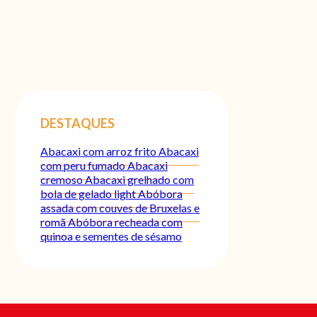
DESTAQUES
Abacaxi com arroz frito
Abacaxi
com peru fumado
Abacaxi
cremoso
Abacaxi grelhado com
bola de gelado light
Abóbora
assada com couves de Bruxelas e
romã
Abóbora recheada com
quinoa e sementes de sésamo