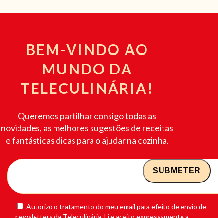
BEM-VINDO AO
MUNDO DA
TELECULINÁRIA!
Queremos partilhar consigo todas as
novidades, as melhores sugestões de receitas
e fantásticas dicas para o ajudar na cozinha.
Autorizo o tratamento do meu email para efeito de envio de
newsletters da Teleculinária. Li e aceito expressamente a