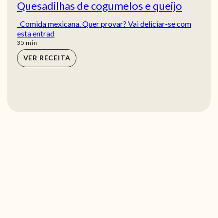
Quesadilhas de cogumelos e queijo
Comida mexicana. Quer provar? Vai deliciar-se com
esta entrad
min
35
min
VER RECEITA