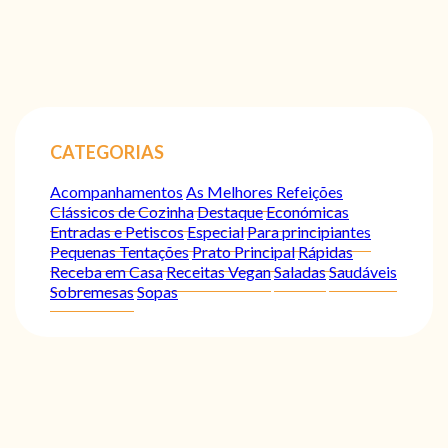
CATEGORIAS
Acompanhamentos
As Melhores Refeições
Clássicos de Cozinha
Destaque
Económicas
Entradas e Petiscos
Especial
Para principiantes
Pequenas Tentações
Prato Principal
Rápidas
Receba em Casa
Receitas Vegan
Saladas
Saudáveis
Sobremesas
Sopas