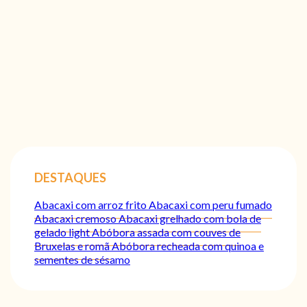
DESTAQUES
Abacaxi com arroz frito
Abacaxi com peru fumado
Abacaxi cremoso
Abacaxi grelhado com bola de
gelado light
Abóbora assada com couves de
Bruxelas e romã
Abóbora recheada com quinoa e
sementes de sésamo