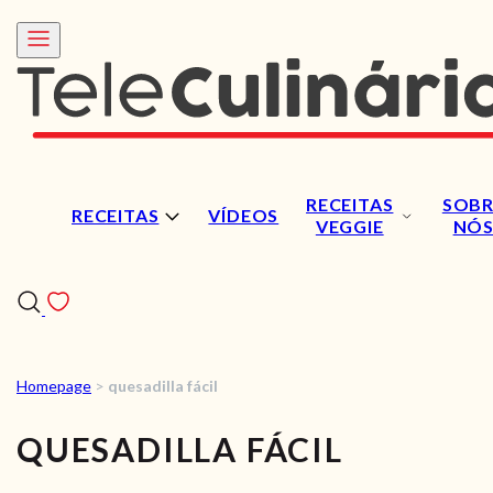
RECEITAS
SOBR
RECEITAS
VÍDEOS
VEGGIE
NÓ
Homepage
>
quesadilla fácil
RECEITAS
QUESADILLA FÁCIL
VÍDEOS