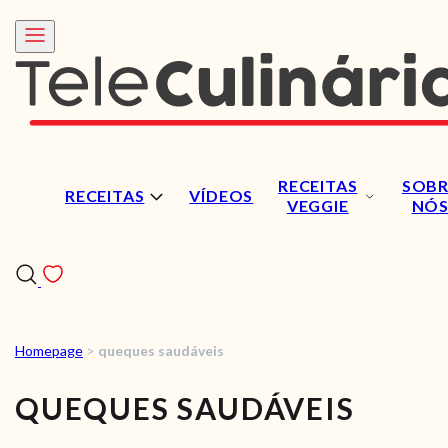
RECEITAS
SOBR
RECEITAS
VÍDEOS
VEGGIE
NÓ
Homepage
>
queques saudáveis
RECEITAS
QUEQUES SAUDÁVEIS
VÍDEOS