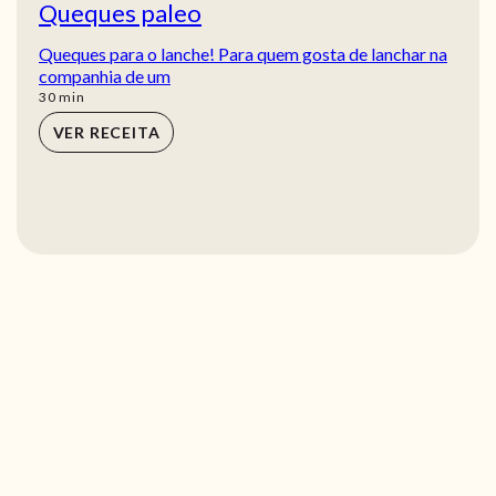
Queques paleo
Queques para o lanche! Para quem gosta de lanchar na
companhia de um
min
30
min
VER RECEITA