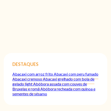
DESTAQUES
Abacaxi com arroz frito
Abacaxi com peru fumado
Abacaxi cremoso
Abacaxi grelhado com bola de
gelado light
Abóbora assada com couves de
Bruxelas e romã
Abóbora recheada com quinoa e
sementes de sésamo