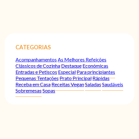
CATEGORIAS
Acompanhamentos
As Melhores Refeições
Clássicos de Cozinha
Destaque
Económicas
Entradas e Petiscos
Especial
Para principiantes
Pequenas Tentações
Prato Principal
Rápidas
Receba em Casa
Receitas Vegan
Saladas
Saudáveis
Sobremesas
Sopas