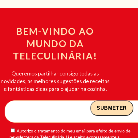
BEM-VINDO AO
MUNDO DA
TELECULINÁRIA!
Queremos partilhar consigo todas as
novidades, as melhores sugestões de receitas
e fantásticas dicas para o ajudar na cozinha.
Autorizo o tratamento do meu email para efeito de envio de
newsletters da Teleculinária. Li e aceito expressamente a