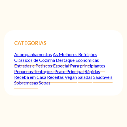
CATEGORIAS
Acompanhamentos
As Melhores Refeições
Clássicos de Cozinha
Destaque
Económicas
Entradas e Petiscos
Especial
Para principiantes
Pequenas Tentações
Prato Principal
Rápidas
Receba em Casa
Receitas Vegan
Saladas
Saudáveis
Sobremesas
Sopas