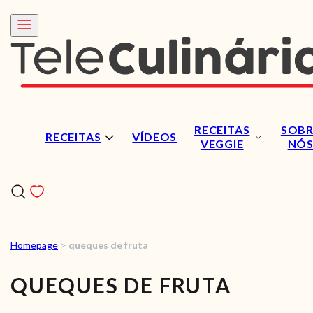
RECEITAS
SOBR
RECEITAS
VÍDEOS
VEGGIE
NÓ
Homepage
>
queques de fruta
RECEITAS
QUEQUES DE FRUTA
VÍDEOS