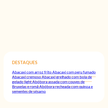
DESTAQUES
Abacaxi com arroz frito
Abacaxi com peru fumado
Abacaxi cremoso
Abacaxi grelhado com bola de
gelado light
Abóbora assada com couves de
Bruxelas e romã
Abóbora recheada com quinoa e
sementes de sésamo