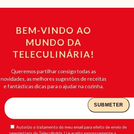
BEM-VINDO AO
MUNDO DA
TELECULINÁRIA!
Queremos partilhar consigo todas as
novidades, as melhores sugestões de receitas
e fantásticas dicas para o ajudar na cozinha.
Autorizo o tratamento do meu email para efeito de envio de
newsletters da Teleculinária. Li e aceito expressamente a