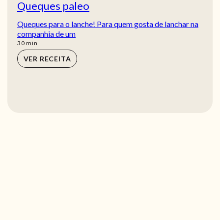
Queques paleo
Queques para o lanche! Para quem gosta de lanchar na
companhia de um
min
30
min
VER RECEITA