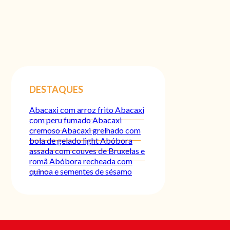
DESTAQUES
Abacaxi com arroz frito
Abacaxi
com peru fumado
Abacaxi
cremoso
Abacaxi grelhado com
bola de gelado light
Abóbora
assada com couves de Bruxelas e
romã
Abóbora recheada com
quinoa e sementes de sésamo