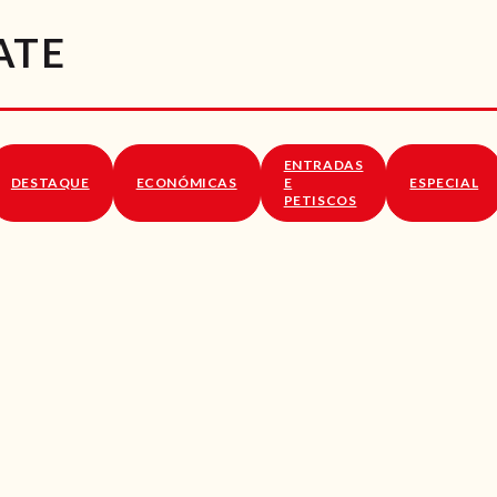
RECEITAS
ATE
VÍDEOS
RECEITAS VEGGIE
ENTRADAS
SOBRE NÓS
DESTAQUE
ECONÓMICAS
E
ESPECIAL
PETISCOS
LOJA ONLINE
BLOG