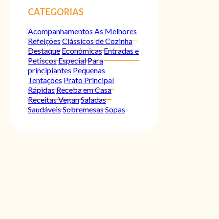
CATEGORIAS
Acompanhamentos
As Melhores
Refeições
Clássicos de Cozinha
Destaque
Económicas
Entradas e
Petiscos
Especial
Para
principiantes
Pequenas
Tentações
Prato Principal
Rápidas
Receba em Casa
Receitas Vegan
Saladas
Saudáveis
Sobremesas
Sopas